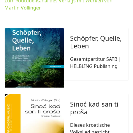
Zum Youtube-Kanal des Verlags mit Werken von
Martin Völlinger
Schöpfer, Quelle,
Leben
Gesamtpartitur SATB |
HELBLING Publishing
Sinoć kad san ti
proša
Dieses kroatische
Volkslied besticht